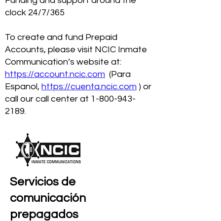
Funding and support around the
clock 24/7/365
To create and fund Prepaid
Accounts, please visit NCIC Inmate
Communication’s website at:
https://account.ncic.com
(Para
Espanol,
https://cuenta.ncic.com
) or
call our call center at
1-800-943-
2189
.
Servicios de
comunicación
prepagados